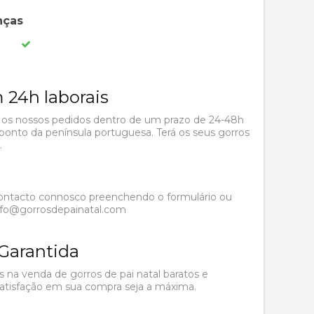
nças
 24h laborais
os nossos pedidos dentro de um prazo de 24-48h
 ponto da península portuguesa. Terá os seus gorros
.
ontacto connosco preenchendo o formulário ou
nfo@gorrosdepainatal.com
 Garantida
s na venda de gorros de pai natal baratos e
atisfação em sua compra seja a máxima.