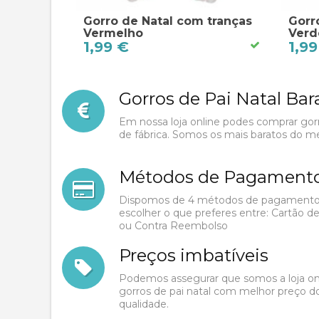
Gorro de Natal com tranças
Gorr
Vermelho
Verd
1,99 €
1,99
Gorros de Pai Natal Bar
Les
Em nossa loja online podes comprar gorr
meilleurs
de fábrica. Somos os mais baratos do m
prix
Métodos de Pagamento
Les
Dispomos de 4 métodos de pagamento d
meilleurs
escolher o que preferes entre: Cartão de
prix
ou Contra Reembolso
Preços imbatíveis
Promotions
Podemos assegurar que somos a loja onl
toute
gorros de pai natal com melhor preço 
l'année
qualidade.