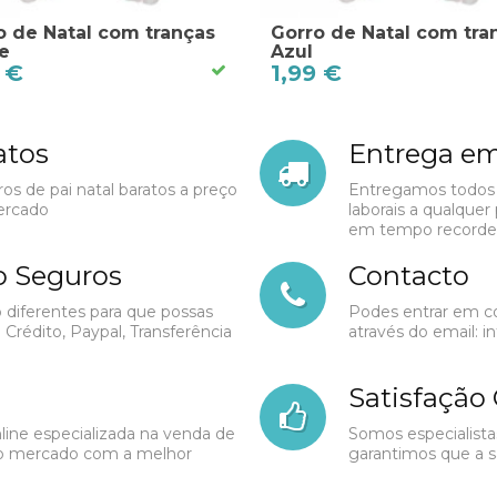
o de Natal com tranças
Gorro de Natal com tra
e
Azul
 €
1,99 €
atos
Entrega em
Livraison
os de pai natal baratos a preço
Entregamos todos 
Gratuite
ercado
laborais a qualquer
em tempo recorde
 Seguros
Contacto
Livraison
iferentes para que possas
Podes entrar em c
Gratuite
 Crédito, Paypal, Transferência
através do email:
i
Satisfação
Carte
ine especializada na venda de
Somos especialista
cadeau
do mercado com a melhor
garantimos que a s