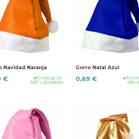
o Navidad Naranja
Gorro Natal Azul
9 €
Entrega 24-
0,69 €
Entre
48h Laborables
48h l