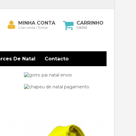
Minha
MINHA CONTA
CARRINHO
isar
conta
(vazio)
Criar conta / Entrar
arces De Natal
Contacto