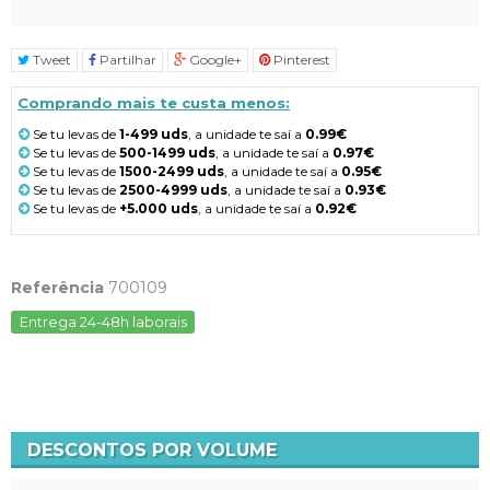
Tweet
Partilhar
Google+
Pinterest
Comprando mais te custa menos:
Se tu levas de
1-499 uds
, a unidade te saí a
0.99€
Se tu levas de
500-1499 uds
, a unidade te saí a
0.97€
Se tu levas de
1500-2499 uds
, a unidade te saí a
0.95€
Se tu levas de
2500-4999 uds
, a unidade te saí a
0.93€
Se tu levas de
+5.000 uds
, a unidade te saí a
0.92€
Referência
700109
Entrega 24-48h laborais
DESCONTOS POR VOLUME