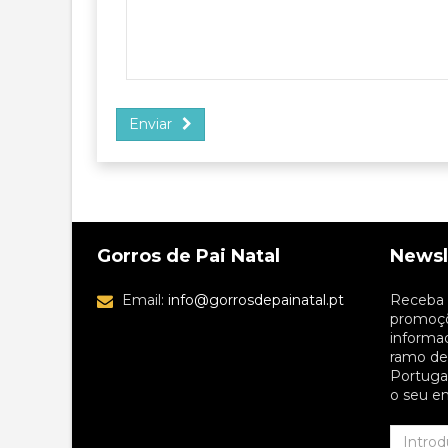
Enviar
Gorros de Pai Natal
Newsl
Email:
info@gorrosdepainatal.pt
Receba 
promoçõ
informa
ramo de 
Portugal
o seu em