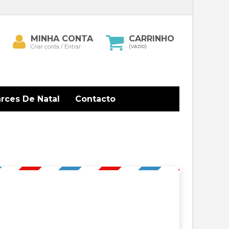
Minha
MINHA CONTA
CARRINHO
isar
conta
(vazio)
Criar conta / Entrar
arces De Natal
Contacto