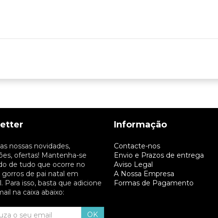
etter
Informação
as nossas novidades,
Contacte-nos
es, ofertas! Mantenha-se
Envio e Prazos de entrega
do de tudo que ocorre no
Aviso Legal
gorros de pai natal em
A Nossa Empresa
. Para isso, basta que adicione
Formas de Pagamento
ail na caixa abaixo:
OK