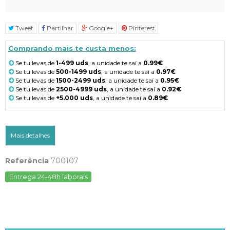
Tweet
Partilhar
Google+
Pinterest
Comprando mais te custa menos:
Se tu levas de
1-499 uds
, a unidade te saí a
0.99€
Se tu levas de
500-1499 uds
, a unidade te saí a
0.97€
Se tu levas de
1500-2499 uds
, a unidade te saí a
0.95€
Se tu levas de
2500-4999 uds
, a unidade te saí a
0.92€
Se tu levas de
+5.000 uds
, a unidade te saí a
0.89€
Mais detalhes
Referência
700107
Entrega 24-48h laborais