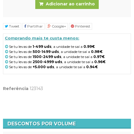
Adicionar ao carrinho
Tweet
Partilhar
Google+
Pinterest
Comprando mais te custa menos:
Se tu levas de
1-499 uds
, a unidade te saí a
0.99€
Se tu levas de
500-1499 uds
, a unidade te saí a
0.98€
Se tu levas de
1500-2499 uds
, a unidade te saí a
0.97€
Se tu levas de
2500-4999 uds
, a unidade te saí a
0.96€
Se tu levas de
+5.000 uds
, a unidade te saí a
0.94€
Referência
123143
DESCONTOS POR VOLUME