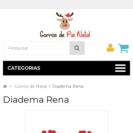
Minh
Pesquisar
conta
CATEGORIAS
>
Gorros de Natal
>
Diadema Rena
Diadema Rena