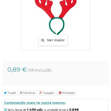
Ver maior
0,89 €
IVA incluído
Tweet
Partilhar
Google+
Pinterest
Comprando mais te custa menos:
Se tu levas de
1-499 uds
, a unidade te saí a
0.89€