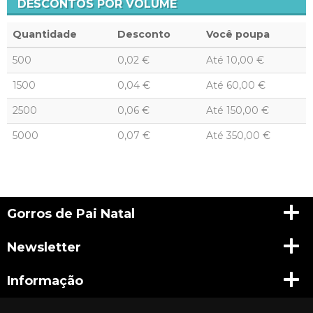
DESCONTOS POR VOLUME
Quantidade
Desconto
Você poupa
500
0,02 €
Até
10,00 €
1500
0,04 €
Até
60,00 €
2500
0,06 €
Até
150,00 €
5000
0,07 €
Até
350,00 €
Gorros de Pai Natal
Newsletter
Informação