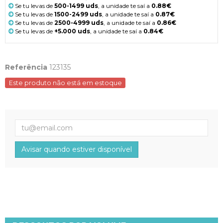
Se tu levas de
500-1499 uds
, a unidade te saí a
0.88€
Se tu levas de
1500-2499 uds
, a unidade te saí a
0.87€
Se tu levas de
2500-4999 uds
, a unidade te saí a
0.86€
Se tu levas de
+5.000 uds
, a unidade te saí a
0.84€
Referência
123135
Este produto não está em estoque
Avisar quando estiver disponível