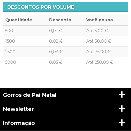
DESCONTOS POR VOLUME
Quantidade
Desconto
Você poupa
500
0,01 €
Até
5,00 €
1500
0,02 €
Até
30,00 €
2500
0,03 €
Até
75,00 €
5000
0,05 €
Até
250,00 €
Gorros de Pai Natal
Newsletter
Informação