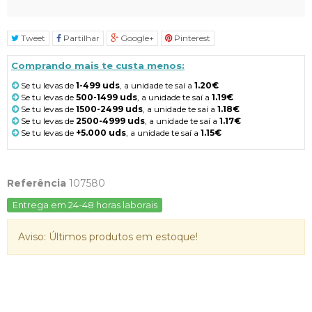
Tweet
Partilhar
Google+
Pinterest
Comprando mais te custa menos:
Se tu levas de
1-499 uds
, a unidade te saí a
1.20€
Se tu levas de
500-1499 uds
, a unidade te saí a
1.19€
Se tu levas de
1500-2499 uds
, a unidade te saí a
1.18€
Se tu levas de
2500-4999 uds
, a unidade te saí a
1.17€
Se tu levas de
+5.000 uds
, a unidade te saí a
1.15€
Referência
107580
Entrega em 24-48 horas laborais
Aviso: Últimos produtos em estoque!